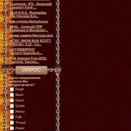
22 апреля - IFK - Большой
концерт! Клуб ...
28.10 E.N.A., Rashamba,
The Oterside Клу...
Тур группы Nobody.one
26.02. - Алексей ППР
Румянцев в Москве&#...
Вечер памяти Виктора Цоя
AC/DC SHOW BON SCOTT
SPECIAL! 3.12 - Са...
OKTOBIERFEST
(Steve'n'Seagulls,K...
Folk Summer Fest 2015:
Finntroll, Tanzwu...
ОПРОС
Какое направление
металла Вы
предпочитаете?
Death
Black
Doom
Gothic
Heavy
Folk
Thrash
Power