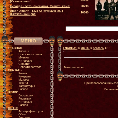
[Скачать клип]
Кувалда - Бетономешалка [Скачать клип]
20736
Amon Amarth - Live At Reykjavik 2004
16860
[Скачать концерт]
МЕНЮ
ГЛАВНАЯ
ГЛАВНАЯ
»
ФОТО
»
Аватары
»
U
Анонсы
Новости металла
Мнения
Интервью
События
Новости портала
Материалов нет
СКАЧАТЬ:
Клипы
Концерты
Музыка
Тексты
При использовании мате
Табулатуры
D
Разное
Бесплатн
ЧТИВО:
Биографии
Рецензии
Интервью
Разное
ФОТО:
Фотографии групп
Обои
Аватары