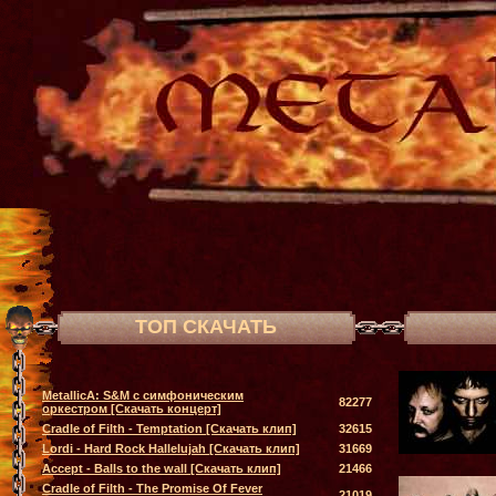
ТОП СКАЧАТЬ
MetallicA: S&M с симфоническим
82277
оркестром [Скачать концерт]
Cradle of Filth - Temptation [Скачать клип]
32615
Lordi - Hard Rock Hallelujah [Скачать клип]
31669
Accept - Balls to the wall [Скачать клип]
21466
Cradle of Filth - The Promise Of Fever
21019