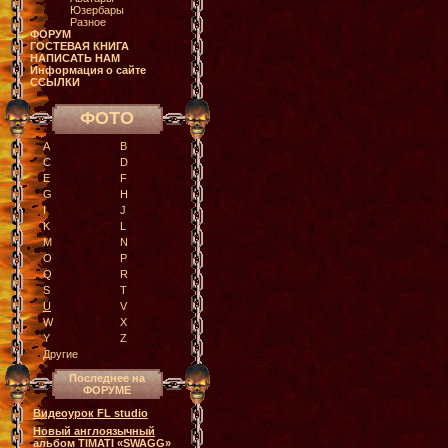
Юзербары
Разное
ФОРУМ
ГОСТЕВАЯ КНИГА
НАПИСАТЬ НАМ
Информация о сайте
ССЫЛКИ
ФОТО
A
B
C
D
E
F
G
H
I
J
K
L
M
N
O
P
Q
R
S
T
U
V
W
X
Y
Z
Другие
Последнее на
ФОРУМЕ
Видеоурок FL studio
Новый англоязычный
альбом TIMATI «SWAGG»