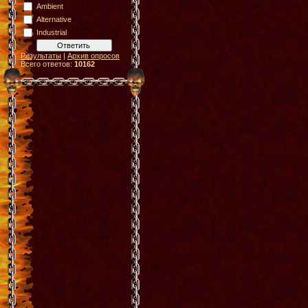
Ambient
Alternative
Industrial
Результаты
|
Архив опросов
Всего ответов:
10162