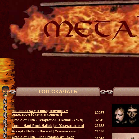
ТОП СКАЧАТЬ
MetallicA: S&M с симфоническим
82277
оркестром [Скачать концерт]
Cradle of Filth - Temptation [Скачать клип]
32615
Lordi - Hard Rock Hallelujah [Скачать клип]
31668
Accept - Balls to the wall [Скачать клип]
21466
Cradle of Filth - The Promise Of Fever
21019