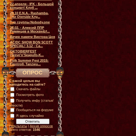
22 апреля - IFK - Большой
концерт! Клуб ...
28.10 E.N.A., Rashamba,
The Oterside Клу...
Тур группы Nobody.one
26.02. - Алексей ППР
Румянцев в Москве&#...
Вечер памяти Виктора Цоя
AC/DC SHOW BON SCOTT
SPECIAL! 3.12 - Са...
OKTOBIERFEST
(Steve'n'Seagulls,K...
Folk Summer Fest 2015:
Finntroll, Tanzwu...
ОПРОС
С какой целью вы
находитесь на сайте?
Скачать файлы
Посмотреть фото
Получить инфу (статьи/
новости)
Пообщаться на форуме
Я здесь случайно
Результаты
|
Архив опросов
Всего ответов:
1546