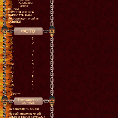
Юзербары
Разное
ФОРУМ
ГОСТЕВАЯ КНИГА
НАПИСАТЬ НАМ
Информация о сайте
ССЫЛКИ
ФОТО
A
B
C
D
E
F
G
H
I
J
K
L
M
N
O
P
Q
R
S
T
U
V
W
X
Y
Z
Другие
Последнее на
ФОРУМЕ
Видеоурок FL studio
Новый англоязычный
альбом TIMATI «SWAGG»