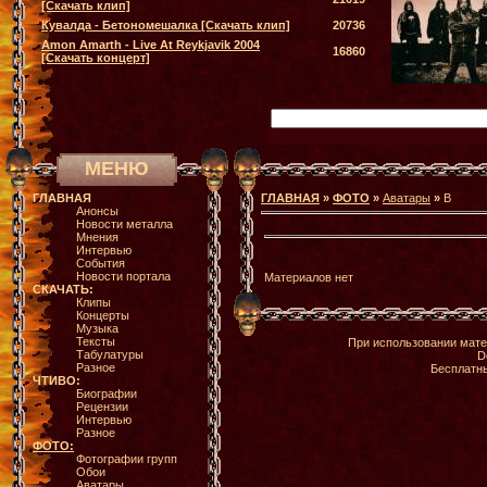
[Скачать клип]
Кувалда - Бетономешалка [Скачать клип]
20736
Amon Amarth - Live At Reykjavik 2004
16860
[Скачать концерт]
МЕНЮ
ГЛАВНАЯ
ГЛАВНАЯ
»
ФОТО
»
Аватары
»
B
Анонсы
Новости металла
Мнения
Интервью
События
Новости портала
Материалов нет
СКАЧАТЬ:
Клипы
Концерты
Музыка
Тексты
При использовании мате
Табулатуры
D
Разное
Бесплатн
ЧТИВО:
Биографии
Рецензии
Интервью
Разное
ФОТО:
Фотографии групп
Обои
Аватары