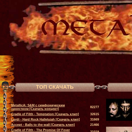
ТОП СКАЧАТЬ
MetallicA: S&M с симфоническим
82277
оркестром [Скачать концерт]
Cradle of Filth - Temptation [Скачать клип]
32615
Lordi - Hard Rock Hallelujah [Скачать клип]
31669
Accept - Balls to the wall [Скачать клип]
21466
Cradle of Filth - The Promise Of Fever
21019