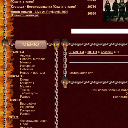
[Скачать клип]
Кувалда - Бетономешалка [Скачать клип]
20736
Amon Amarth - Live At Reykjavik 2004
16860
[Скачать концерт]
МЕНЮ
ГЛАВНАЯ
ГЛАВНАЯ
»
ФОТО
»
Аватары
»
O
Анонсы
Новости металла
Мнения
Интервью
События
Новости портала
Материалов нет
СКАЧАТЬ:
Клипы
Концерты
Музыка
Тексты
При использовании мате
Табулатуры
D
Разное
Бесплатн
ЧТИВО:
Биографии
Рецензии
Интервью
Разное
ФОТО:
Фотографии групп
Обои
Аватары