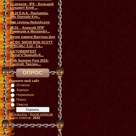
22 апреля - IFK - Большой
концерт! Клуб ...
28.10 E.N.A., Rashamba,
The Oterside Клу...
Тур группы Nobody.one
26.02. - Алексей ППР
Румянцев в Москве&#...
Вечер памяти Виктора Цоя
AC/DC SHOW BON SCOTT
SPECIAL! 3.12 - Са...
OKTOBIERFEST
(Steve'n'Seagulls,K...
Folk Summer Fest 2015:
Finntroll, Tanzwu...
ОПРОС
Оцените мой сайт
Отлично
Хорошо
Нормально
Плохо
Ужасно
Результаты
|
Архив опросов
Всего ответов:
2642