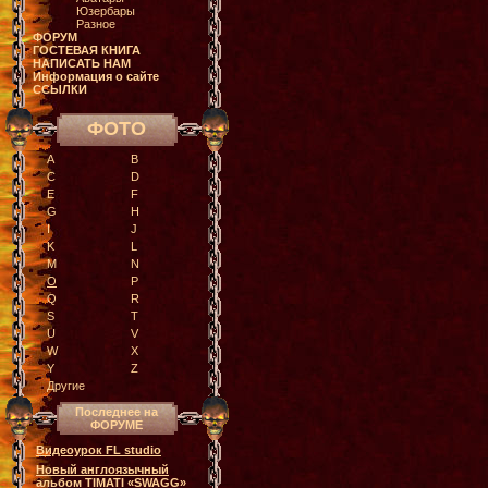
Юзербары
Разное
ФОРУМ
ГОСТЕВАЯ КНИГА
НАПИСАТЬ НАМ
Информация о сайте
ССЫЛКИ
ФОТО
A
B
C
D
E
F
G
H
I
J
K
L
M
N
O
P
Q
R
S
T
U
V
W
X
Y
Z
Другие
Последнее на
ФОРУМЕ
Видеоурок FL studio
Новый англоязычный
альбом TIMATI «SWAGG»