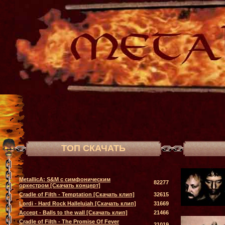
ТОП СКАЧАТЬ
MetallicA: S&M с симфоническим
82277
оркестром [Скачать концерт]
Cradle of Filth - Temptation [Скачать клип]
32615
Lordi - Hard Rock Hallelujah [Скачать клип]
31669
Accept - Balls to the wall [Скачать клип]
21466
Cradle of Filth - The Promise Of Fever
21019