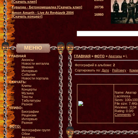
[Скачать клип]
Кувалда - Бетономешалка [Скачать клип]
20736
Amon Amarth - Live At Reykjavik 2004
16860
[Скачать концерт]
МЕНЮ
ГЛАВНАЯ
ГЛАВНАЯ
»
ФОТО
»
Аватары
»
L
Анонсы
Новости металла
Фотографий в альбоме:
2
Мнения
Сортировать по:
Дате
·
Рейтингу
·
Комм
Интервью
События
Новости портала
СКАЧАТЬ:
Клипы
Концерты
Name: Аватар
Музыка
Lacrimosa
Тексты
Sizes: 100x100
Табулатуры
File size: 7.4Kb
Разное
Reviews: 1134
ЧТИВО:
Rating: 0.0/0
Биографии
Comments
: 0
Рецензии
Интервью
Разное
ФОТО:
Фотографии групп
Обои
Аватары