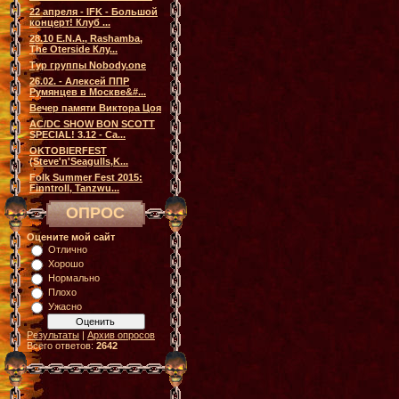
22 апреля - IFK - Большой
концерт! Клуб ...
28.10 E.N.A., Rashamba,
The Oterside Клу...
Тур группы Nobody.one
26.02. - Алексей ППР
Румянцев в Москве&#...
Вечер памяти Виктора Цоя
AC/DC SHOW BON SCOTT
SPECIAL! 3.12 - Са...
OKTOBIERFEST
(Steve'n'Seagulls,K...
Folk Summer Fest 2015:
Finntroll, Tanzwu...
ОПРОС
Оцените мой сайт
Отлично
Хорошо
Нормально
Плохо
Ужасно
Результаты
|
Архив опросов
Всего ответов:
2642