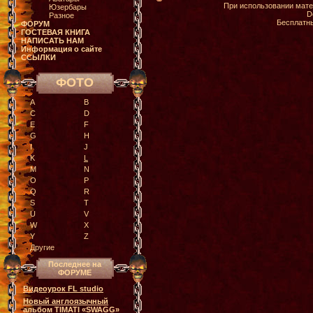
При использовании мате
Юзербары
D
Разное
Бесплатн
ФОРУМ
ГОСТЕВАЯ КНИГА
НАПИСАТЬ НАМ
Информация о сайте
ССЫЛКИ
ФОТО
A
B
C
D
E
F
G
H
I
J
K
L
M
N
O
P
Q
R
S
T
U
V
W
X
Y
Z
Другие
Последнее на
ФОРУМЕ
Видеоурок FL studio
Новый англоязычный
альбом TIMATI «SWAGG»