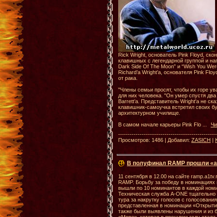
Rick Wright, основатель Pink Floyd, ско
клавишных с легендарной группой и на
Dark Side Of The Moon” и “Wish You We
Richard’а Wright’а, основателя Pink Fl
от рака.
"Члены семьи просят, чтобы их горе у
для них человека. "Он умер спустя два
Barrett’а. Представитель Wright'а не с
клавишник-самоучка встретил своих буд
архитектурном училище.
В самом начале карьеры Pink Flo
...
Чи
--------------------------------------------------
Просмотров: 1486 | Добавил:
ZASICH
|
В полуфинал RAMP прошли «а
11 сентября в 12.00 на сайте ramp.a1tv
RAMP. Борьбу за победу в номинациях 
вышли по 10 номинантов в каждой ном
Техническая служба A-ONE тщательно с
тура за накрутку голосов с голосовани
представленная в номинации «Открытие
также были выявлены нарушения и из б
«Море», которая в прошлом году стала