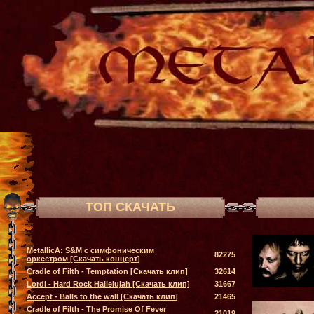
ТОП СКАЧАТЬ
MetallicA: S&M с симфоническим
82275
оркестром [Скачать концерт]
Cradle of Filth - Temptation [Скачать клип]
32614
Lordi - Hard Rock Hallelujah [Скачать клип]
31667
Accept - Balls to the wall [Скачать клип]
21465
Cradle of Filth - The Promise Of Fever
21019