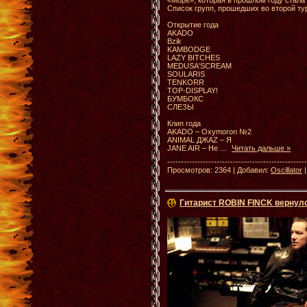
Список групп, прошедших во второй тур
Открытие года
AKADO
Bzik
KAMBODGE
LAZY BITCHES
MEDUSA'SCREAM
SOULARIS
TENKORR
TOP-DISPLAY!
БУМБОКС
СЛЕЗЫ
Клип года
AKADO – Oxymoron №2
ANIMAL ДЖАZ – Я
JANE AIR – Не
...
Читать дальше »
--------------------------------------------------
Просмотров: 2364 | Добавил:
Oscillator
Гитарист ROBIN FINCK вернулс