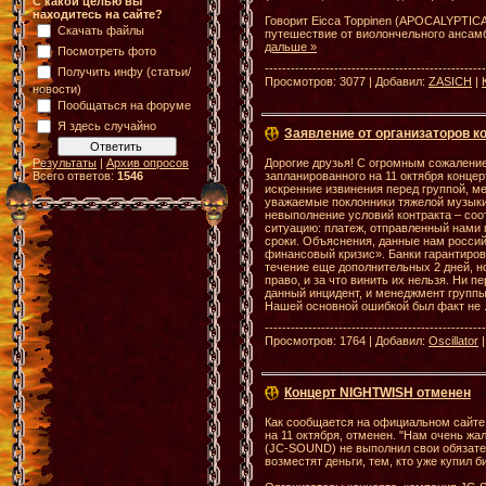
С какой целью вы
находитесь на сайте?
Говорит Eicca Toppinen (APOCALYPTICA
Скачать файлы
путешествие от виолончельного ансам
дальше »
Посмотреть фото
--------------------------------------------------
Получить инфу (статьи/
Просмотров: 3077 | Добавил:
ZASICH
|
новости)
Пообщаться на форуме
Я здесь случайно
Заявление от организаторов 
Дорогие друзья! С огромным сожален
Результаты
|
Архив опросов
запланированного на 11 октября конце
Всего ответов:
1546
искренние извинения перед группой, м
уважаемые поклонники тяжелой музыки
невыполнение условий контракта – соо
ситуацию: платеж, отправленный нами г
сроки. Объяснения, данные нам россий
финансовый кризис». Банки гарантиров
течение еще дополнительных 2 дней, н
право, и за что винить их нельзя. Ни п
данный инцидент, и менеджмент группы
Нашей основной ошибкой был факт не
--------------------------------------------------
Просмотров: 1764 | Добавил:
Oscillator
Концерт NIGHTWISH отменен
Как сообщается на официальном сайте
на 11 октября, отменен. "Нам очень жа
(JC-SOUND) не выполнил свои обязател
возместят деньги, тем, кто уже купил б