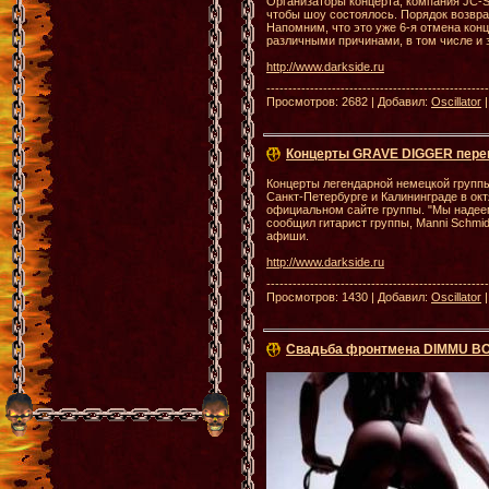
Организаторы концерта, компания JC-S
чтобы шоу состоялось. Порядок возвра
Напомним, что это уже 6-я отмена кон
различными причинами, в том числе и 
http://www.darkside.ru
--------------------------------------------------
Просмотров: 2682 | Добавил:
Oscillator
Концерты GRAVE DIGGER пере
Концерты легендарной немецкой групп
Санкт-Петербурге и Калининграде в окт
официальном сайте группы. "Мы надеем
сообщил гитарист группы, Manni Schmi
афиши.
http://www.darkside.ru
--------------------------------------------------
Просмотров: 1430 | Добавил:
Oscillator
Свадьба фронтмена DIMMU BO