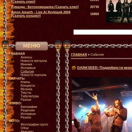
[Скачать клип]
Кувалда - Бетономешалка [Скачать клип]
20735
Amon Amarth - Live At Reykjavik 2004
16860
[Скачать концерт]
МЕНЮ
ГЛАВНАЯ
ГЛАВНАЯ
»
События
Анонсы
Новости металла
Мнения
DARKSEED: Подробности рею
Интервью
События
Новости портала
СКАЧАТЬ:
Клипы
Концерты
Музыка
Тексты
Табулатуры
Разное
ЧТИВО:
Биографии
Рецензии
Интервью
Разное
ФОТО:
Фотографии групп
Обои
Аватары