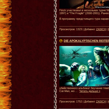
Finck участвовал в нескольких турне N
1997) и "The Fragile" (2000-2001). Ран
В программу предстоящего тура нарав
--------------------------------------------------
Просмотров: 1323 | Добавил:
ZASICH
|
DIE APOKALYPTISCHEN REITER:
убийственного альбома! Звучание тяжё
Cat-Man, мо
...
Читать дальше »
--------------------------------------------------
Просмотров: 1752 | Добавил:
ZASICH
|