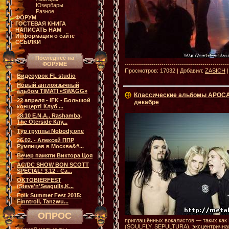
Юзербары
Разное
ФОРУМ
ГОСТЕВАЯ КНИГА
НАПИСАТЬ НАМ
Информация о сайте
ССЫЛКИ
Последнее на
ФОРУМЕ
--------------------------------------------------
Просмотров: 17032 | Добавил:
ZASICH
Видеоурок FL studio
Новый англоязычный
альбом TIMATI «SWAGG»
Классические альбомы APOCA
22 апреля - IFK - Большой
декабре
концерт! Клуб ...
28.10 E.N.A., Rashamba,
The Oterside Клу...
Тур группы Nobody.one
26.02. - Алексей ППР
Румянцев в Москве&#...
Вечер памяти Виктора Цоя
AC/DC SHOW BON SCOTT
SPECIAL! 3.12 - Са...
OKTOBIERFEST
(Steve'n'Seagulls,K...
Folk Summer Fest 2015:
Finntroll, Tanzwu...
ОПРОС
приглашённых вокалистов — таких как
(SOULFLY, SEPULTURA), эксцентричная