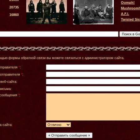
Oomph!
20735
Mushroom
A.F.I.
16860
Twisted Sis
щью формы обратной связи вы можете связаться с администратором сайта.
тправителя
*
:
 отправителя
*
:
веб-сайта:
письма:
 сообщения
*
:
а сайта: