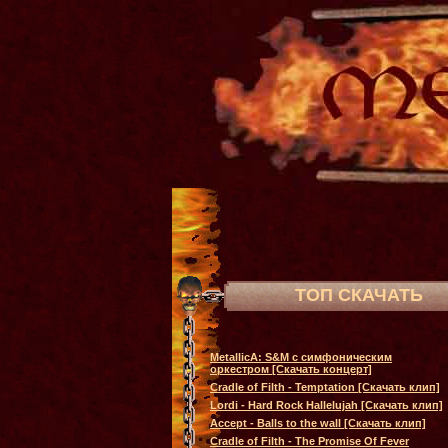
ТОП СКАЧАТЬ
MetallicA: S&M с симфоническим
оркестром [Скачать концерт]
Cradle of Filth - Temptation [Скачать клип]
Lordi - Hard Rock Hallelujah [Скачать клип]
Accept - Balls to the wall [Скачать клип]
Cradle of Filth - The Promise Of Fever