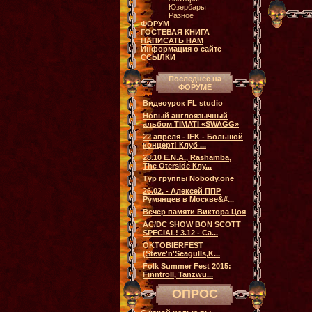
Юзербары
Разное
ФОРУМ
ГОСТЕВАЯ КНИГА
НАПИСАТЬ НАМ
Информация о сайте
ССЫЛКИ
Последнее на
ФОРУМЕ
Видеоурок FL studio
Новый англоязычный
альбом TIMATI «SWAGG»
22 апреля - IFK - Большой
концерт! Клуб ...
28.10 E.N.A., Rashamba,
The Oterside Клу...
Тур группы Nobody.one
26.02. - Алексей ППР
Румянцев в Москве&#...
Вечер памяти Виктора Цоя
AC/DC SHOW BON SCOTT
SPECIAL! 3.12 - Са...
OKTOBIERFEST
(Steve'n'Seagulls,K...
Folk Summer Fest 2015:
Finntroll, Tanzwu...
ОПРОС