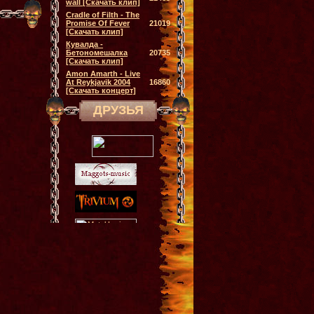
wall [Скачать клип]
Cradle of Filth - The
Promise Of Fever
21019
[Скачать клип]
Кувалда -
Бетономешалка
20735
[Скачать клип]
Amon Amarth - Live
At Reykjavik 2004
16860
[Скачать концерт]
ДРУЗЬЯ