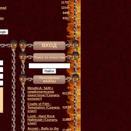
11781
head
11549
9496
ter
9357
ВХОД
Поиск по новостям
Популярные
ФАЙЛЫ
MetallicA: S&M с
симфоническим
82275
оркестром [Скачать
концерт]
Cradle of Filth -
Temptation [Скачать
32614
клип]
Lordi - Hard Rock
Hallelujah [Скачать
31667
клип]
Accept - Balls to the
21465