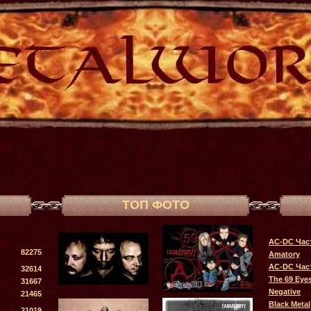
ТОП ФОТО
AC-DC Час
82275
Amatory
AC-DC Час
32614
The 69 Eye
31667
Negative
21465
Black Metal
21019