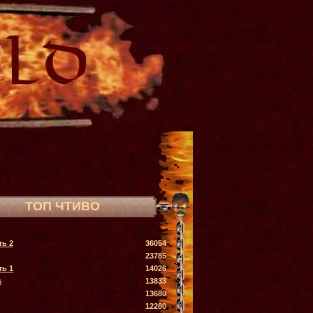
ТОП ЧТИВО
ть 2
36054
23785
ть 1
14026
s
13833
13680
12280