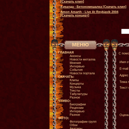
[Скачать клип]
Кувалда - Бетономешалка [Скачать клип]
Amon Amarth - Live At Reykjavik 2004
[Скачать концерт]
МЕНЮ
ГЛАВНАЯ
С помо
Анонсы
Новости металла
Имя о
Мнения
Интервью
E-mail
События
Новости портала
Адрес 
СКАЧАТЬ:
Клипы
Тема 
Концерты
Музыка
Текст
Тексты
Табулатуры
Разное
ЧТИВО:
Биографии
Рецензии
Интервью
Разное
Оценк
ФОТО:
Фотографии групп
Обои
Аватары