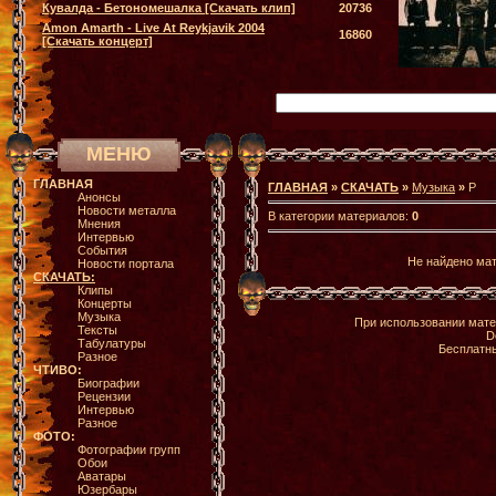
Кувалда - Бетономешалка [Скачать клип]
20736
Amon Amarth - Live At Reykjavik 2004
16860
[Скачать концерт]
МЕНЮ
ГЛАВНАЯ
ГЛАВНАЯ
»
СКАЧАТЬ
»
Музыка
»
P
Анонсы
Новости металла
В категории материалов:
0
Мнения
Интервью
События
Не найдено ма
Новости портала
СКАЧАТЬ:
Клипы
Концерты
Музыка
При использовании мате
Тексты
D
Табулатуры
Бесплатн
Разное
ЧТИВО:
Биографии
Рецензии
Интервью
Разное
ФОТО:
Фотографии групп
Обои
Аватары
Юзербары