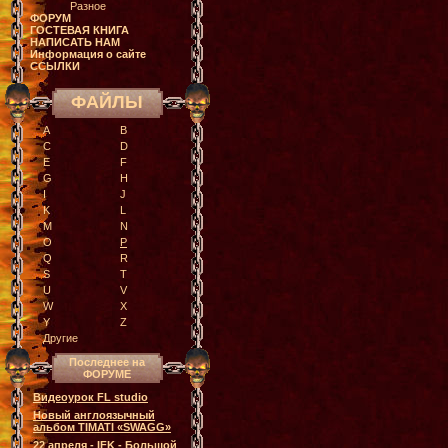
Разное
ФОРУМ
ГОСТЕВАЯ КНИГА
НАПИСАТЬ НАМ
Информация о сайте
ССЫЛКИ
ФАЙЛЫ
A
B
C
D
E
F
G
H
I
J
K
L
M
N
O
P
Q
R
S
T
U
V
W
X
Y
Z
Другие
Последнее на
ФОРУМЕ
Видеоурок FL studio
Новый англоязычный
альбом TIMATI «SWAGG»
22 апреля - IFK - Большой