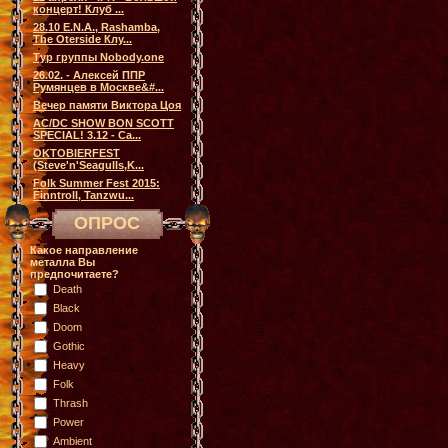
концерт! Клуб ...
28.10 E.N.A., Rashamba,
The Oterside Клу...
Тур группы Nobody.one
26.02. - Алексей ППР
Румянцев в Москве&#...
Вечер памяти Виктора Цоя
AC/DC SHOW BON SCOTT
SPECIAL! 3.12 - Са...
OKTOBIERFEST
(Steve'n'Seagulls,K...
Folk Summer Fest 2015:
Finntroll, Tanzwu...
ОПРОС
Какое направление
металла Вы
предпочитаете?
Death
Black
Doom
Gothic
Heavy
Folk
Thrash
Power
Ambient