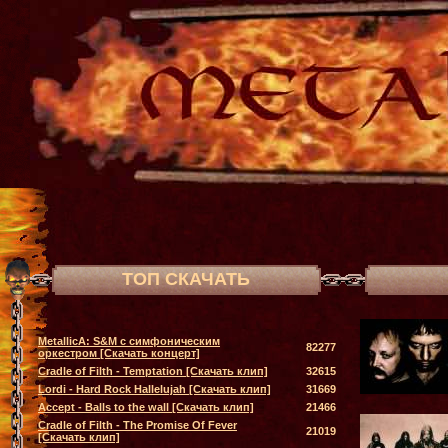
ТОП СКАЧАТЬ
MetallicA: S&M с симфоническим
82277
оркестром [Скачать концерт]
Cradle of Filth - Temptation [Скачать клип]
32615
Lordi - Hard Rock Hallelujah [Скачать клип]
31669
Accept - Balls to the wall [Скачать клип]
21466
Cradle of Filth - The Promise Of Fever
21019
[Скачать клип]