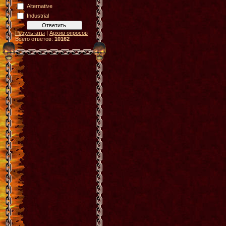
Alternative
Industrial
Результаты
|
Архив опросов
Всего ответов:
10162