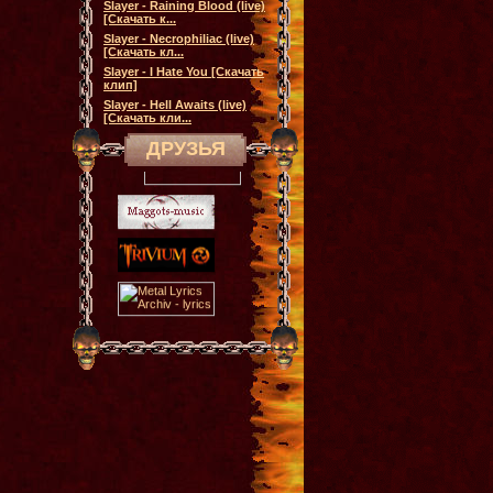
Slayer - Raining Blood (live)
[Скачать к...
Slayer - Necrophiliac (live)
[Скачать кл...
Slayer - I Hate You [Скачать
клип]
Slayer - Hell Awaits (live)
[Скачать кли...
ДРУЗЬЯ