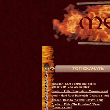
ТОП СКАЧАТЬ
MetallicA: S&M с симфоническим
оркестром [Скачать концерт]
Cradle of Filth - Temptation [Скачать клип]
Lordi - Hard Rock Hallelujah [Скачать клип]
Accept - Balls to the wall [Скачать клип]
Cradle of Filth - The Promise Of Fever
[Скачать клип]