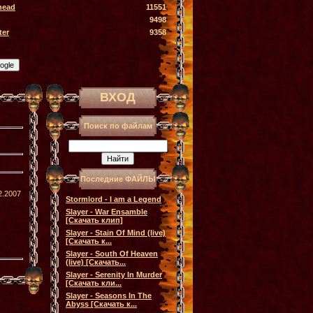
head
11551
9498
ter
9358
ВХОД
Поиск по файлам
Последние ФАЙЛЫ
2.2007
Stormlord - I am a Legend
Slayer - War Ensamble
[Скачать клип]
Slayer - Stain Of Mind (live)
[Скачать к...
Slayer - South Of Heaven
(live) [Скачать...
Slayer - Serenity In Murder
[Скачать кли...
Slayer - Seasons In The
Abyss [Скачать к...