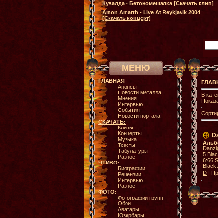
Кувалда - Бетономешалка [Скачать клип]
Amon Amarth - Live At Reykjavik 2004
[Скачать концерт]
МЕНЮ
ГЛАВНАЯ
ГЛАВ
Анонсы
Новости металла
В кате
Мнения
Показ
Интервью
События
Сорти
Новости портала
СКАЧАТЬ:
Клипы
Концерты
Da
Музыка
Альб
Тексты
Danzig
Табулатуры
5 Blac
Разное
6:66 S
ЧТИВО:
Black 
Биографии
D
| Пр
Рецензии
Интервью
Разное
ФОТО:
Фотографии групп
Обои
Аватары
Юзербары