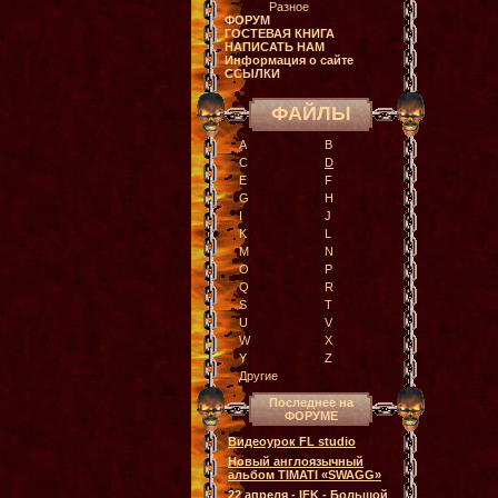
Разное
ФОРУМ
ГОСТЕВАЯ КНИГА
НАПИСАТЬ НАМ
Информация о сайте
ССЫЛКИ
ФАЙЛЫ
A
B
C
D
E
F
G
H
I
J
K
L
M
N
O
P
Q
R
S
T
U
V
W
X
Y
Z
Другие
Последнее на
ФОРУМЕ
Видеоурок FL studio
Новый англоязычный
альбом TIMATI «SWAGG»
22 апреля - IFK - Большой