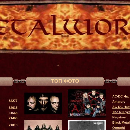
//
ТОП ФОТО
AC-DC Час
82277
Amatory
AC-DC Час
32615
The 69 Eye
31668
Negative
21466
Black Metal
21019
Oomph!