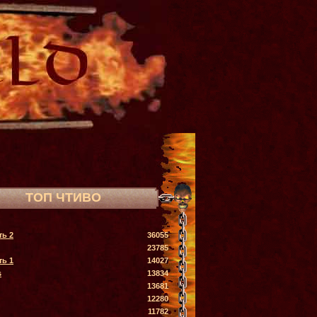
ТОП ЧТИВО
ть 2
36055
23785
ть 1
14027
s
13834
13681
12280
11782