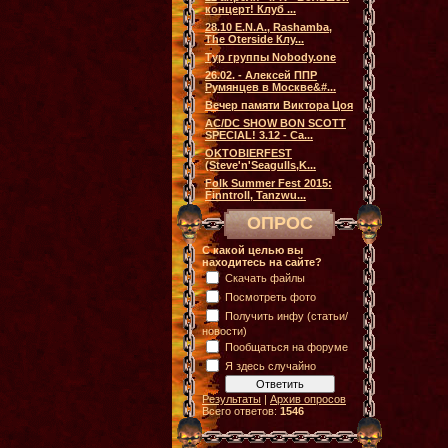
концерт! Клуб ...
28.10 E.N.A., Rashamba,
The Oterside Клу...
Тур группы Nobody.one
26.02. - Алексей ППР
Румянцев в Москве&#...
Вечер памяти Виктора Цоя
AC/DC SHOW BON SCOTT
SPECIAL! 3.12 - Са...
OKTOBIERFEST
(Steve'n'Seagulls,K...
Folk Summer Fest 2015:
Finntroll, Tanzwu...
ОПРОС
С какой целью вы
находитесь на сайте?
Скачать файлы
Посмотреть фото
Получить инфу (статьи/
новости)
Пообщаться на форуме
Я здесь случайно
Результаты
|
Архив опросов
Всего ответов:
1546