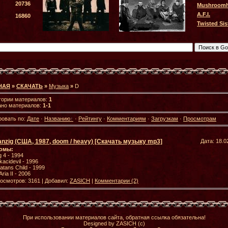
20736
Mushroom
A.F.I.
16860
Twisted Sis
НАЯ
»
СКАЧАТЬ
»
Музыка
»
D
гории материалов:
1
ано материалов:
1-1
ровать по:
Дате
·
Названию
·
Рейтингу
·
Комментариям
·
Загрузкам
·
Просмотрам
nzig (США, 1987, doom / heavy) [Скачать музыку mp3]
Дата: 18.0
омы:
 4 - 1994
kacidevil - 1996
atans Child - 1999
Aria II - 2006
осмотров: 3161 | Добавил:
ZASICH
|
Комментарии (2)
При использовании материалов сайта, обратная ссылка обязательна!
Designed by ZASICH (c)