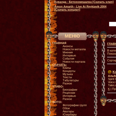
Кувалда - Бетономешалка [Скачать клип]
Amon Amarth - Live At Reykjavik 2004
[Скачать концерт]
МЕНЮ
ГЛАВНАЯ
ГЛАВ
Анонсы
Новости металла
В кате
Мнения
Показ
Интервью
События
Сорти
Новости портала
СКАЧАТЬ:
Клипы
Концерты
Ko
Музыка
Альб
Тексты
Spirit
Табулатуры
Voice 
Разное
Tales 
ЧТИВО:
K
| Пр
Биографии
Рецензии
Интервью
Разное
ФОТО:
Фотографии групп
Обои
Аватары
Юзербары