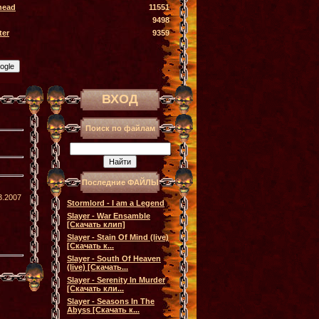
head
11551
9498
ter
9359
ВХОД
Поиск по файлам
Последние ФАЙЛЫ
3.2007
Stormlord - I am a Legend
Slayer - War Ensamble
[Скачать клип]
Slayer - Stain Of Mind (live)
[Скачать к...
Slayer - South Of Heaven
(live) [Скачать...
Slayer - Serenity In Murder
[Скачать кли...
Slayer - Seasons In The
Abyss [Скачать к...