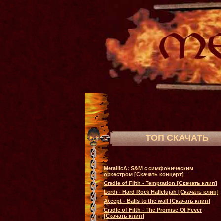
ТОП СКАЧАТЬ
MetallicA: S&M с симфоническим
оркестром [Скачать концерт]
Cradle of Filth - Temptation [Скачать клип]
Lordi - Hard Rock Hallelujah [Скачать клип]
Accept - Balls to the wall [Скачать клип]
Cradle of Filth - The Promise Of Fever
[Скачать клип]