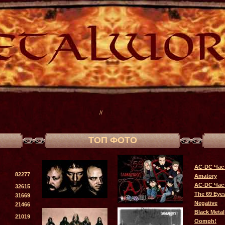
//
ТОП ФОТО
AC-DC Час
82277
Amatory
AC-DC Час
32615
The 69 Eye
31669
Negative
21466
Black Metal
21019
Oomph!