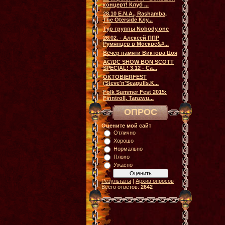
концерт! Клуб ...
28.10 E.N.A., Rashamba,
The Oterside Клу...
Тур группы Nobody.one
26.02. - Алексей ППР
Румянцев в Москве&#...
Вечер памяти Виктора Цоя
AC/DC SHOW BON SCOTT
SPECIAL! 3.12 - Са...
OKTOBIERFEST
(Steve'n'Seagulls,K...
Folk Summer Fest 2015:
Finntroll, Tanzwu...
ОПРОС
Оцените мой сайт
Отлично
Хорошо
Нормально
Плохо
Ужасно
Результаты
|
Архив опросов
Всего ответов:
2642