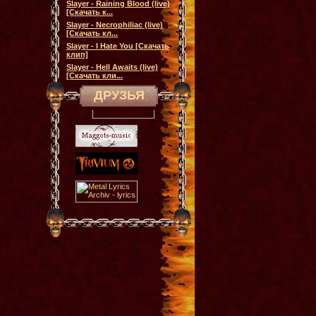
Slayer - Raining Blood (live)
[Скачать к...
Slayer - Necrophiliac (live)
[Скачать кл...
Slayer - I Hate You [Скачать
клип]
Slayer - Hell Awaits (live)
[Скачать кли...
ДРУЗЬЯ