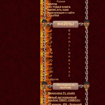
Разное
ФОРУМ
ГОСТЕВАЯ КНИГА
НАПИСАТЬ НАМ
Информация о сайте
ССЫЛКИ
ФАЙЛЫ
A
B
C
D
E
F
G
H
I
J
K
L
M
N
O
P
Q
R
S
T
U
V
W
X
Y
Z
Другие
Последнее на
ФОРУМЕ
Видеоурок FL studio
Новый англоязычный
альбом TIMATI «SWAGG»
22 апреля - IFK - Большой