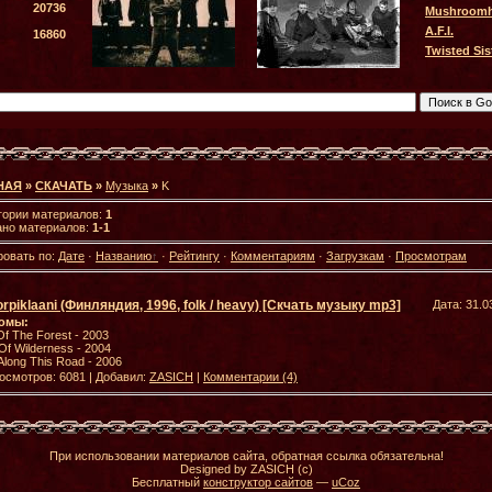
20736
Mushroom
A.F.I.
16860
Twisted Sis
НАЯ
»
СКАЧАТЬ
»
Музыка
»
K
гории материалов:
1
ано материалов:
1-1
ровать по:
Дате
·
Названию
·
Рейтингу
·
Комментариям
·
Загрузкам
·
Просмотрам
rpiklaani (Финляндия, 1996, folk / heavy) [Скчать музыку mp3]
Дата: 31.0
омы:
 Of The Forest - 2003
Of Wilderness - 2004
Along This Road - 2006
осмотров: 6081 | Добавил:
ZASICH
|
Комментарии (4)
При использовании материалов сайта, обратная ссылка обязательна!
Designed by ZASICH (c)
Бесплатный
конструктор сайтов
—
uCoz