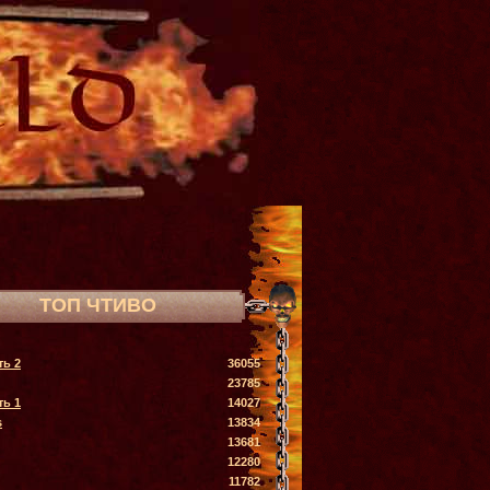
ТОП ЧТИВО
ть 2
36055
23785
ть 1
14027
s
13834
13681
12280
11782