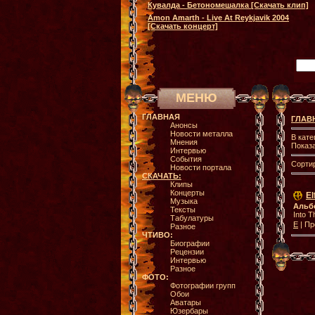
Кувалда - Бетономешалка [Скачать клип]
Amon Amarth - Live At Reykjavik 2004
[Скачать концерт]
МЕНЮ
ГЛАВНАЯ
ГЛАВ
Анонсы
Новости металла
В кате
Мнения
Показ
Интервью
События
Сорти
Новости портала
СКАЧАТЬ:
Клипы
Концерты
El
Музыка
Альб
Тексты
Into T
Табулатуры
E
| Пр
Разное
ЧТИВО:
Биографии
Рецензии
Интервью
Разное
ФОТО:
Фотографии групп
Обои
Аватары
Юзербары