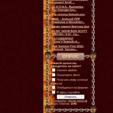
концерт! Клуб ...
28.10 E.N.A., Rashamba,
The Oterside Клу...
Тур группы Nobody.one
26.02. - Алексей ППР
Румянцев в Москве&#...
Вечер памяти Виктора Цоя
AC/DC SHOW BON SCOTT
SPECIAL! 3.12 - Са...
OKTOBIERFEST
(Steve'n'Seagulls,K...
Folk Summer Fest 2015:
Finntroll, Tanzwu...
ОПРОС
С какой целью вы
находитесь на сайте?
Скачать файлы
Посмотреть фото
Получить инфу (статьи/
новости)
Пообщаться на форуме
Я здесь случайно
Результаты
|
Архив опросов
Всего ответов:
1546