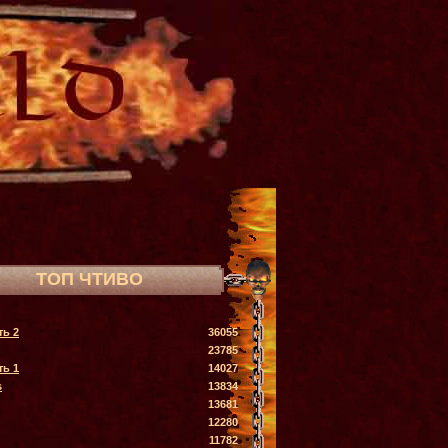
ТОП ЧТИВО
ть 2
36055
23785
ть 1
14027
s
13834
13681
12280
11782