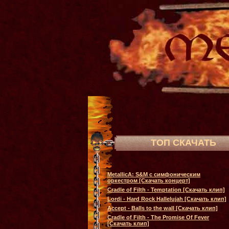
ТОП СКАЧАТЬ
MetallicA: S&M с симфоническим
оркестром [Скачать концерт]
Cradle of Filth - Temptation [Скачать клип]
Lordi - Hard Rock Hallelujah [Скачать клип]
Accept - Balls to the wall [Скачать клип]
Cradle of Filth - The Promise Of Fever
[Скачать клип]