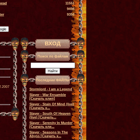
head
11551
9498
ter
9358
ВХОД
Поиск по файлам
Последние ФАЙЛЫ
2.2007
Stormlord - I am a Legend
Slayer - War Ensamble
[Скачать клип]
Slayer - Stain Of Mind (live)
[Скачать к...
Slayer - South Of Heaven
(live) [Скачать...
Slayer - Serenity In Murder
[Скачать кли...
Slayer - Seasons In The
Abyss [Скачать к...