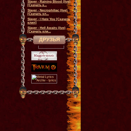
Slayer - Raining Blood (live)
[Скачать к...
Slayer - Necrophiliac (live)
[Скачать кл...
Slayer - I Hate You [Скачать
клип]
Slayer - Hell Awaits (live)
[Скачать кли...
ДРУЗЬЯ