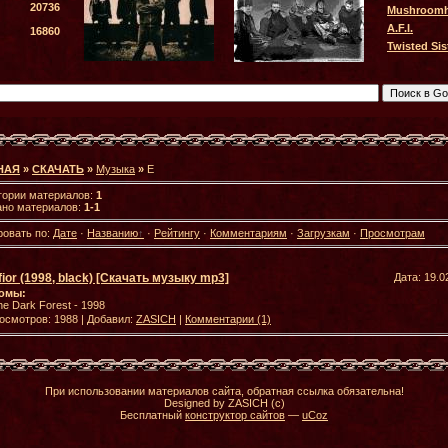
20736
Mushroom
A.F.I.
16860
Twisted Sis
НАЯ
»
СКАЧАТЬ
»
Музыка
»
E
гории материалов:
1
ано материалов:
1-1
ровать по:
Дате
·
Названию
·
Рейтингу
·
Комментариям
·
Загрузкам
·
Просмотрам
fior (1998, black) [Скачать музыку mp3]
Дата: 19.0
омы:
he Dark Forest - 1998
осмотров: 1988 | Добавил:
ZASICH
|
Комментарии (1)
При использовании материалов сайта, обратная ссылка обязательна!
Designed by ZASICH (c)
Бесплатный
конструктор сайтов
—
uCoz