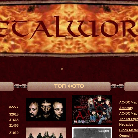
//
ТОП ФОТО
AC-DC Час
82277
Amatory
AC-DC Час
32615
The 69 Eye
31668
Negative
21466
Black Metal
21019
Oomph!