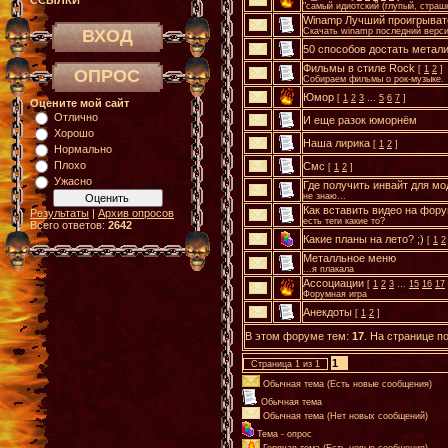
ССЫЛКИ
"самый идиотский (глупый, страш
Winamp Лучший проигрыват
ВХОД
Скачать winamp последний верс
50 способов достать метал
Фильмы в стиле Rock
[
1
2
]
ОПРОС
Собираем фильмы о рок-музыке.
Юмор
[
1
2
3
…
5
6
7
]
Оцените мой сайт
Отлично
И еще разок юморнём
Хорошо
Наша лирика
[
1
2
]
Нормально
Плохо
Смс
[
1
2
]
Ужасно
Где получить инвайт для мо
не знаю...
Как вставить видео на фор
Результаты
|
Архив опросов
есть теги какие то?
Всего ответов:
2642
Какие планы на лето? ;)
[
1
2
Металльное меню
...я плакала
Ассоциации
[
1
2
3
…
15
16
17
Форумная игра
Анекдоты
[
1
2
]
В этом форуме тем:
17
. На странице п
1
Страница
1
из
1
Обычная тема (Есть новые сообщения)
Обычная тема
Обычная тема (Нет новых сообщений)
Тема - опрос