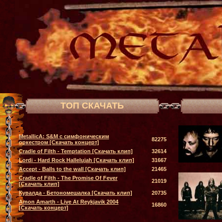
ТОП СКАЧАТЬ
MetallicA: S&M с симфоническим
82275
оркестром [Скачать концерт]
Cradle of Filth - Temptation [Скачать клип]
32614
Lordi - Hard Rock Hallelujah [Скачать клип]
31667
Accept - Balls to the wall [Скачать клип]
21465
Cradle of Filth - The Promise Of Fever
21019
[Скачать клип]
Кувалда - Бетономешалка [Скачать клип]
20735
Amon Amarth - Live At Reykjavik 2004
16860
[Скачать концерт]