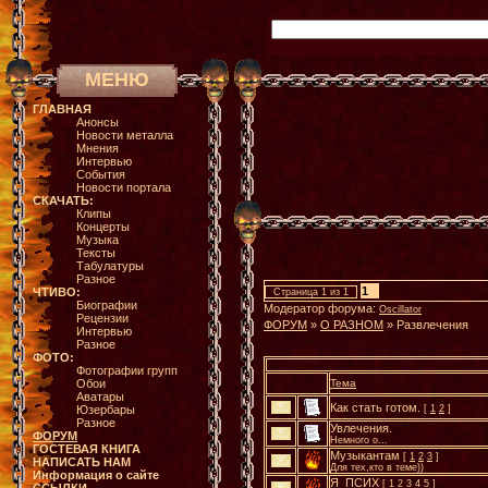
МЕНЮ
ГЛАВНАЯ
Анонсы
Новости металла
Мнения
Интервью
События
Новости портала
СКАЧАТЬ:
Клипы
Концерты
Музыка
Тексты
Табулатуры
Разное
1
ЧТИВО:
Страница
1
из
1
Биографии
Модератор форума:
Oscillator
Рецензии
ФОРУМ
»
О РАЗНОМ
»
Развлечения
Интервью
Разное
ФОТО:
Фотографии групп
Обои
Тема
Аватары
Как стать готом.
Юзербары
[
1
2
]
Разное
Увлечения.
ФОРУМ
Немного о...
ГОСТЕВАЯ КНИГА
Музыкантам
[
1
2
3
]
НАПИСАТЬ НАМ
Для тех,кто в теме))
Информация о сайте
Я_ПСИХ
[
1
2
3
4
5
]