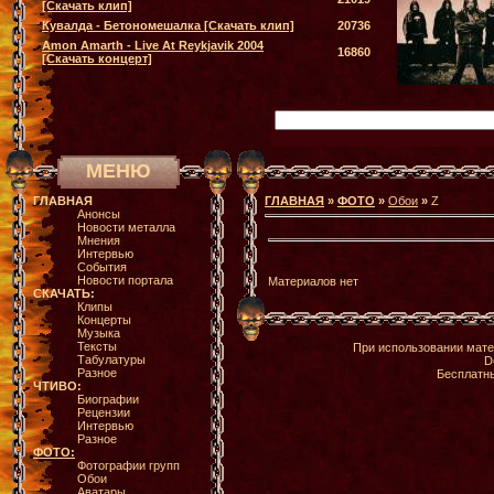
[Скачать клип]
Кувалда - Бетономешалка [Скачать клип]
20736
Amon Amarth - Live At Reykjavik 2004
16860
[Скачать концерт]
МЕНЮ
ГЛАВНАЯ
ГЛАВНАЯ
»
ФОТО
»
Обои
»
Z
Анонсы
Новости металла
Мнения
Интервью
События
Новости портала
Материалов нет
СКАЧАТЬ:
Клипы
Концерты
Музыка
Тексты
При использовании мате
Табулатуры
D
Разное
Бесплатн
ЧТИВО:
Биографии
Рецензии
Интервью
Разное
ФОТО:
Фотографии групп
Обои
Аватары