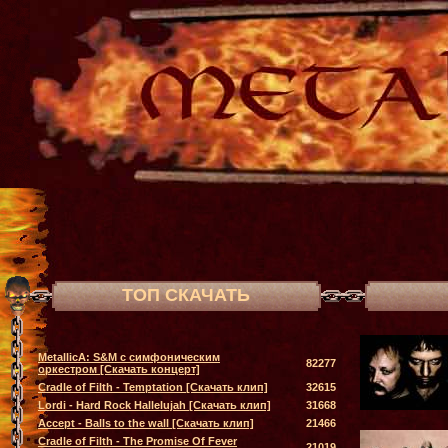
ТОП СКАЧАТЬ
MetallicA: S&M с симфоническим
82277
оркестром [Скачать концерт]
Cradle of Filth - Temptation [Скачать клип]
32615
Lordi - Hard Rock Hallelujah [Скачать клип]
31668
Accept - Balls to the wall [Скачать клип]
21466
Cradle of Filth - The Promise Of Fever
21019