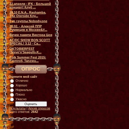
22 апреля - IFK - Большой
концерт! Клуб ...
28.10 E.N.A., Rashamba,
The Oterside Клу...
Тур группы Nobody.one
26.02. - Алексей ППР
Румянцев в Москве&#...
Вечер памяти Виктора Цоя
AC/DC SHOW BON SCOTT
SPECIAL! 3.12 - Са...
OKTOBIERFEST
(Steve'n'Seagulls,K...
Folk Summer Fest 2015:
Finntroll, Tanzwu...
ОПРОС
Оцените мой сайт
Отлично
Хорошо
Нормально
Плохо
Ужасно
Результаты
|
Архив опросов
Всего ответов:
2642