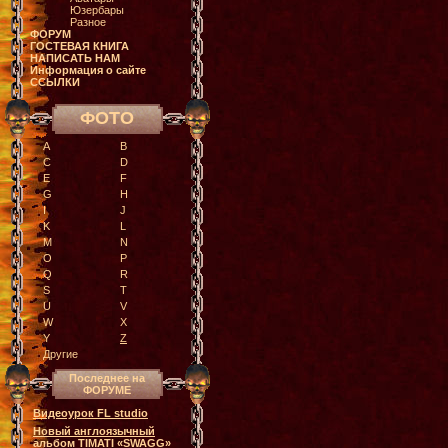
Юзербары
Разное
ФОРУМ
ГОСТЕВАЯ КНИГА
НАПИСАТЬ НАМ
Информация о сайте
ССЫЛКИ
ФОТО
A
B
C
D
E
F
G
H
I
J
K
L
M
N
O
P
Q
R
S
T
U
V
W
X
Y
Z
Другие
Последнее на
ФОРУМЕ
Видеоурок FL studio
Новый англоязычный
альбом TIMATI «SWAGG»