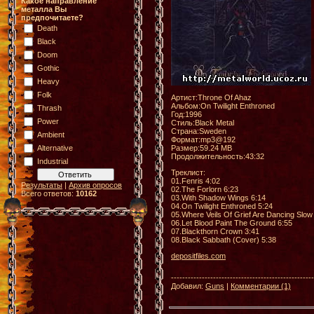
Какое направление
металла Вы
предпочитаете?
Death
Black
Doom
Gothic
Heavy
Folk
Артист:Throne Of Ahaz
Альбом:On Twilight Enthroned
Thrash
Год:1996
Power
Стиль:Black Metal
Страна:Sweden
Ambient
Формат:mp3@192
Размер:59.24 MB
Alternative
Продолжительность:43:32
Industrial
Треклист:
01.Fenris 4:02
Результаты
|
Архив опросов
02.The Forlorn 6:23
Всего ответов:
10162
03.With Shadow Wings 6:14
04.On Twilight Enthroned 5:24
05.Where Veils Of Grief Are Dancing Slow
06.Let Blood Paint The Ground 6:55
07.Blackthorn Crown 3:41
08.Black Sabbath (Cover) 5:38
depositfiles.com
------------------------------------------------
Добавил:
Guns
|
Комментарии (1)