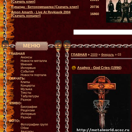
[Скачать клип]
Кувалда - Бетономешалка [Скачать клип]
20736
Amon Amarth - Live At Reykjavik 2004
16860
[Скачать концерт]
МЕНЮ
ГЛАВНАЯ
ГЛАВНАЯ
»
2009
»
Февраль
»
03
Анонсы
Новости металла
Мнения
Asphyx - God Cries (1996)
Интервью
События
Новости портала
СКАЧАТЬ:
Клипы
Концерты
Музыка
Тексты
Табулатуры
Разное
ЧТИВО:
Биографии
Рецензии
Интервью
Разное
ФОТО:
Фотографии групп
Обои
Аватары