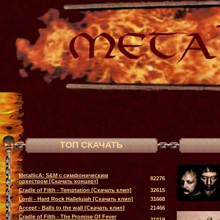
ТОП СКАЧАТЬ
MetallicA: S&M с симфоническим
82276
оркестром [Скачать концерт]
Cradle of Filth - Temptation [Скачать клип]
32615
Lordi - Hard Rock Hallelujah [Скачать клип]
31668
Accept - Balls to the wall [Скачать клип]
21466
Cradle of Filth - The Promise Of Fever
21019