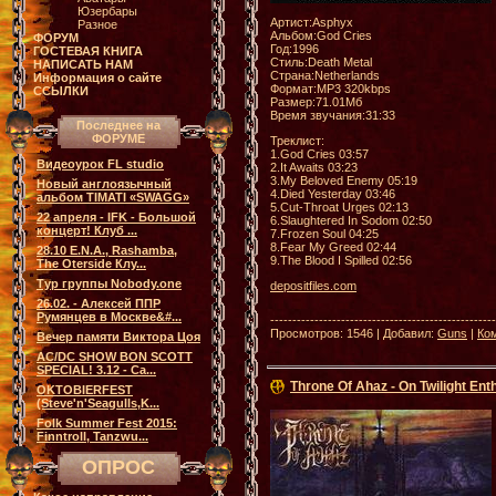
Юзербары
Артист:Asphyx
Разное
Альбом:God Cries
ФОРУМ
Год:1996
ГОСТЕВАЯ КНИГА
Стиль:Death Metal
НАПИСАТЬ НАМ
Страна:Netherlands
Информация о сайте
Формат:MP3 320kbps
ССЫЛКИ
Размер:71.01Мб
Время звучания:31:33
Последнее на
ФОРУМЕ
Треклист:
1.God Cries 03:57
Видеоурок FL studio
2.It Awaits 03:23
3.My Beloved Enemy 05:19
Новый англоязычный
4.Died Yesterday 03:46
альбом TIMATI «SWAGG»
5.Cut-Throat Urges 02:13
22 апреля - IFK - Большой
6.Slaughtered In Sodom 02:50
концерт! Клуб ...
7.Frozen Soul 04:25
8.Fear My Greed 02:44
28.10 E.N.A., Rashamba,
9.The Blood I Spilled 02:56
The Oterside Клу...
Тур группы Nobody.one
depositfiles.com
26.02. - Алексей ППР
Румянцев в Москве&#...
--------------------------------------------------
Просмотров: 1546 | Добавил:
Guns
|
Ко
Вечер памяти Виктора Цоя
AC/DC SHOW BON SCOTT
SPECIAL! 3.12 - Са...
Throne Of Ahaz - On Twilight Ent
OKTOBIERFEST
(Steve'n'Seagulls,K...
Folk Summer Fest 2015:
Finntroll, Tanzwu...
ОПРОС