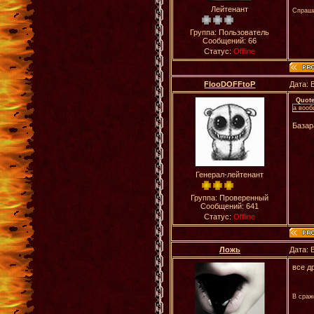
Лейтенант
Спраши
Группа: Пользователь
Сообщений:
66
Статус:
Offline
FlooDOFFtoP
Дата: 
Quot
а вооб
Базар
Генерал-лейтенант
Группа: Проверенный
Сообщений:
641
Статус:
Offline
Ложь
Дата: 
все д
В сраж