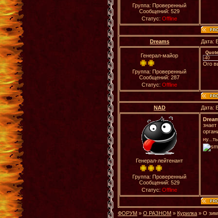
Группа: Проверенный
Сообщений:
529
Статус:
Offline
Dreams
Дата: 
Quot
Генерал-майор
-40
Ого в
Группа: Проверенный
Сообщений:
287
Статус:
Offline
NAD
Дата: 
Drea
знает
орган
ну...
Генерал-лейтенант
Группа: Проверенный
Сообщений:
529
Статус:
Offline
ФОРУМ
»
О РАЗНОМ
»
Курилка
»
О зиме