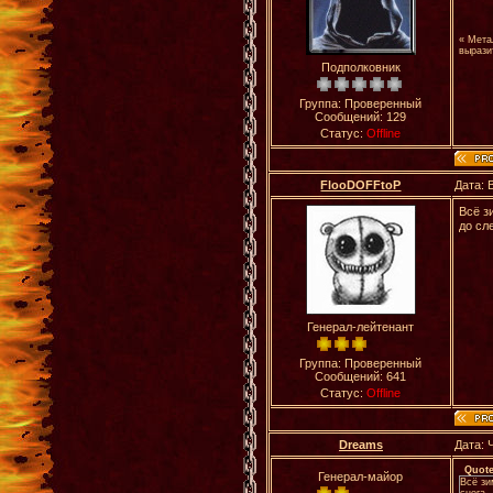
« Мета
вырази
Подполковник
Группа: Проверенный
Сообщений:
129
Статус:
Offline
FlooDOFFtoP
Дата: 
Всё з
до сл
Генерал-лейтенант
Группа: Проверенный
Сообщений:
641
Статус:
Offline
Dreams
Дата: 
Quot
Генерал-майор
Всё зи