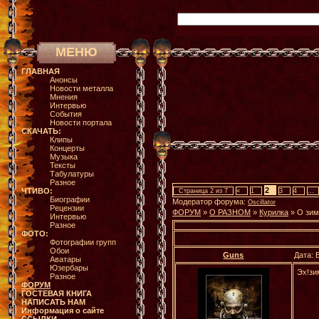
МЕНЮ
ГЛАВНАЯ
Анонсы
Новости металла
Мнения
Интервью
События
Новости портала
СКАЧАТЬ:
Клипы
Концерты
Музыка
Тексты
Табулатуры
Разное
2
ЧТИВО:
Страница
2
из
7
«
1
3
4
…
Биографии
Модератор форума:
Oscillator
Рецензии
ФОРУМ
»
О РАЗНОМ
»
Курилка
»
О зиме
Интервью
Разное
ФОТО:
Фотографии групп
Обои
Guns
Дата: 
Аватары
Юзербары
Эх!зи
Разное
ФОРУМ
ГОСТЕВАЯ КНИГА
НАПИСАТЬ НАМ
Информация о сайте