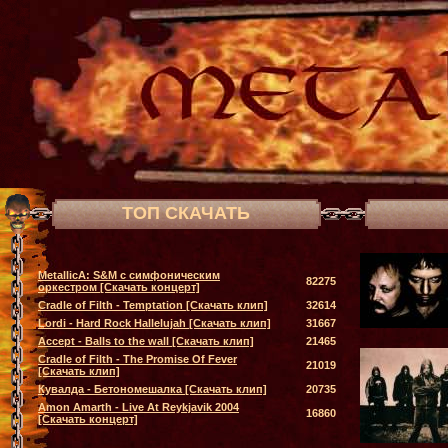
ТОП СКАЧАТЬ
MetallicA: S&M с симфоническим
82275
оркестром [Скачать концерт]
Cradle of Filth - Temptation [Скачать клип]
32614
Lordi - Hard Rock Hallelujah [Скачать клип]
31667
Accept - Balls to the wall [Скачать клип]
21465
Cradle of Filth - The Promise Of Fever
21019
[Скачать клип]
Кувалда - Бетономешалка [Скачать клип]
20735
Amon Amarth - Live At Reykjavik 2004
16860
[Скачать концерт]