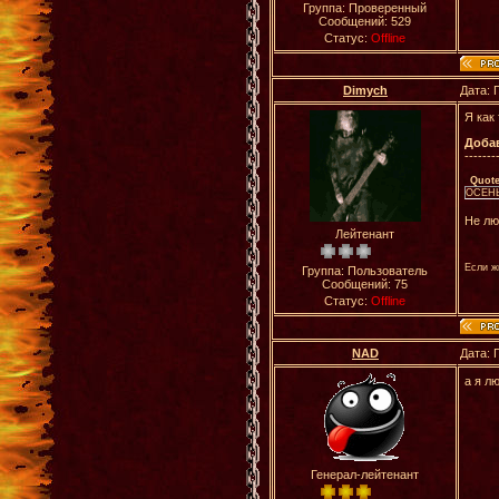
Группа: Проверенный
Сообщений:
529
Статус:
Offline
Dimych
Дата: 
Я как
Доба
-------
Quot
ОСЕН
Не лю
Лейтенант
Если ж
Группа: Пользователь
Сообщений:
75
Статус:
Offline
NAD
Дата: 
а я л
Генерал-лейтенант