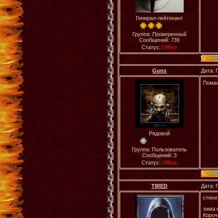
Генерал-лейтенант
Группа: Проверенный
Сообщений:
739
Статус:
Offline
Guns
Дата: 
Помах
Рядовой
Группа: Пользователь
Сообщений:
3
Статус:
Offline
TIRED
Дата: 
стихи
зима 
Короч