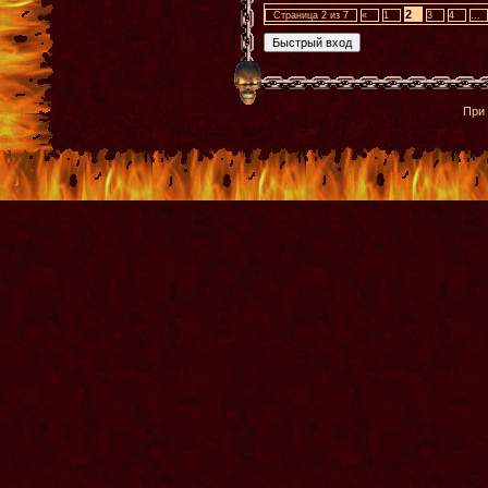
2
Страница
2
из
7
«
1
3
4
…
При 