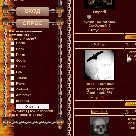
ССЫЛКИ
ВХОД
Рядовой
ОПРОС
Группа: Пользователь
Сообщений:
3
Статус:
Offline
Какое направление
металла Вы
предпочитаете?
Death
Райдер
Дата: 
Black
...ско
Doom
Вечна.
Gothic
Heavy
Folk
Thrash
Power
Генерал-полковник
Группа: Модератор
Ambient
Сообщений:
860
Alternative
Статус:
Offline
Industrial
Результаты
|
Архив опросов
Narmeloth
Дата: 
Всего ответов:
10162
Не лю
Вот и
а воо