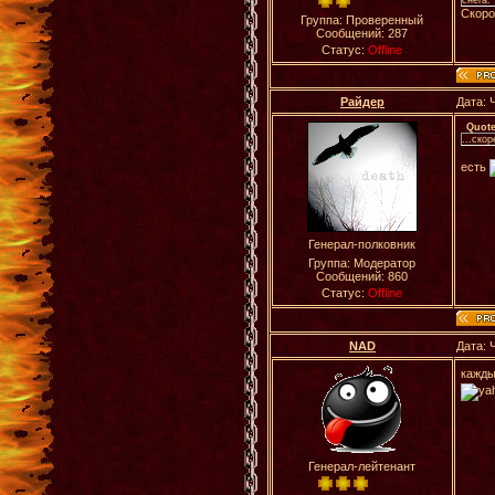
снега.
Скоро
Группа: Проверенный
Сообщений:
287
Статус:
Offline
Райдер
Дата: 
Quot
...скор
есть
Генерал-полковник
Группа: Модератор
Сообщений:
860
Статус:
Offline
NAD
Дата: 
кажды
Генерал-лейтенант